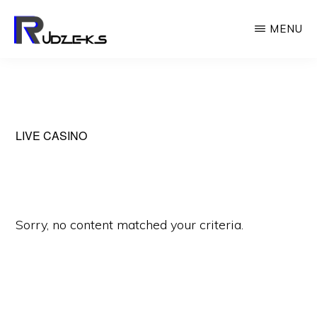
Skip
Skip
MENU
to
to
main
primary
RUDZEKS
Tempat
content
sidebar
Terbaik
untuk
Menemukan
LIVE CASINO
Kebahagiaan
Mesin
Slot:
Sorry, no content matched your criteria.
Bergabunglah
di
Situs
Terpercaya