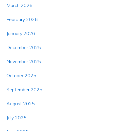
March 2026
February 2026
January 2026
December 2025
November 2025
October 2025
September 2025
August 2025
July 2025