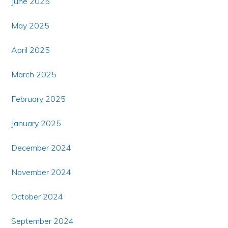
June 2025
May 2025
April 2025
March 2025
February 2025
January 2025
December 2024
November 2024
October 2024
September 2024