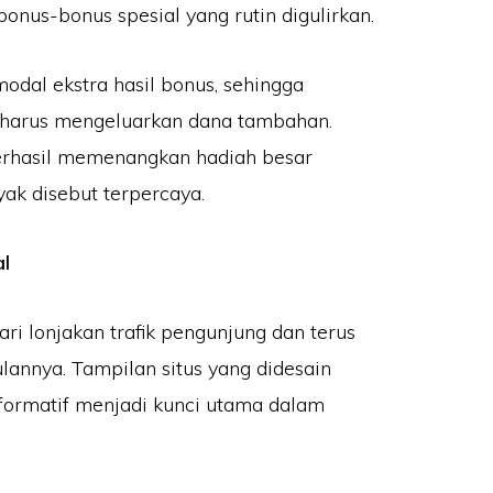
onus-bonus spesial yang rutin digulirkan.
dal ekstra hasil bonus, sehingga
 harus mengeluarkan dana tambahan.
rhasil memenangkan hadiah besar
ak disebut terpercaya.
al
 dari lonjakan trafik pengunjung dan terus
annya. Tampilan situs yang didesain
nformatif menjadi kunci utama dalam