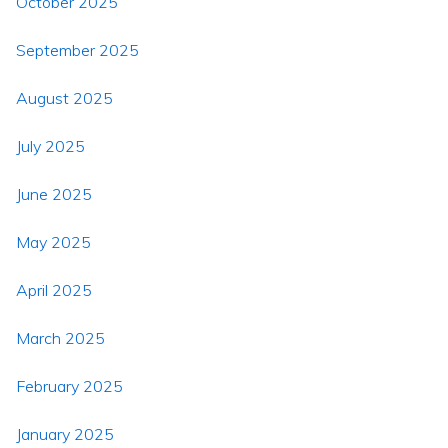
October 2025
September 2025
August 2025
July 2025
June 2025
May 2025
April 2025
March 2025
February 2025
January 2025