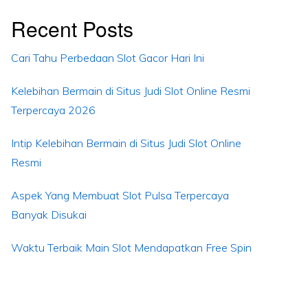
Recent Posts
Cari Tahu Perbedaan Slot Gacor Hari Ini
Kelebihan Bermain di Situs Judi Slot Online Resmi
Terpercaya 2026
Intip Kelebihan Bermain di Situs Judi Slot Online
Resmi
Aspek Yang Membuat Slot Pulsa Terpercaya
Banyak Disukai
Waktu Terbaik Main Slot Mendapatkan Free Spin