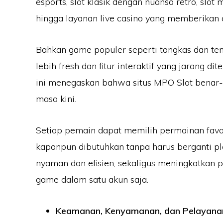
esports, slot klasik dengan nuansa retro, slot
hingga layanan live casino yang memberikan a
Bahkan game populer seperti tangkas dan tem
lebih fresh dan fitur interaktif yang jarang di
ini menegaskan bahwa situs MPO Slot benar
masa kini.
Setiap pemain dapat memilih permainan favor
kapanpun dibutuhkan tanpa harus berganti pl
nyaman dan efisien, sekaligus meningkatkan p
game dalam satu akun saja.
Keamanan, Kenyamanan, dan Pelayana