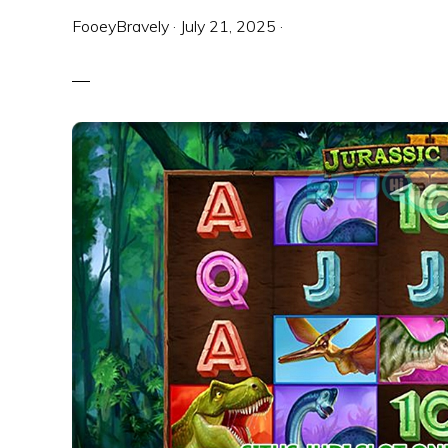
Kami!
FooeyBravely
·
July 21, 2025
·