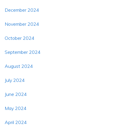
December 2024
November 2024
October 2024
September 2024
August 2024
July 2024
June 2024
May 2024
April 2024