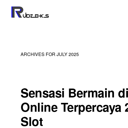
Skip
Skip
Skip
to
to
to
primary
main
primary
RUDZEKS
Tempat
navigation
content
sidebar
Terbaik
untuk
ARCHIVES FOR JULY 2025
Menemukan
Kebahagiaan
Mesin
Slot:
Sensasi Bermain di
Bergabunglah
di
Online Terpercaya
Situs
Slot
Terpercaya