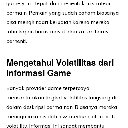
game yang tepat, dan menentukan strategi
bermain. Pemain yang sudah paham biasanya
bisa menghindari kerugian karena mereka
tahu kapan harus masuk dan kapan harus
berhenti.
Mengetahui Volatilitas dari
Informasi Game
Banyak provider game terpercaya
mencantumkan tingkat volatilitas langsung di
dalam deskripsi permainan. Biasanya mereka
menggunakan istilah low, medium, atau high
volatility. Informasi ini sangat membantu