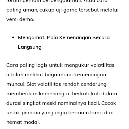
forum pemain berpengalaman. Atau cara
paling aman, cukup uji game tersebut melalui
versi demo.
Mengamati Pola Kemenangan Secara
Langsung
Cara paling logis untuk mengukur volatilitas
adalah melihat bagaimana kemenangan
muncul. Slot volatilitas rendah cenderung
memberikan kemenangan berkali-kali dalam
durasi singkat meski nominalnya kecil. Cocok
untuk pemain yang ingin bermain lama dan
hemat modal.