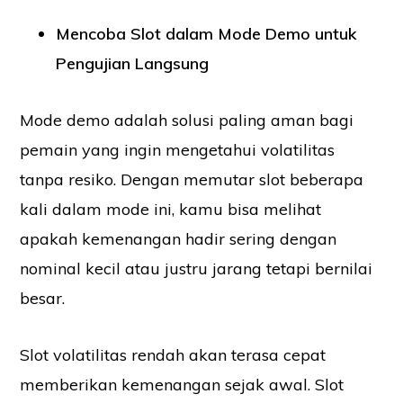
Mencoba Slot dalam Mode Demo untuk
Pengujian Langsung
Mode demo adalah solusi paling aman bagi
pemain yang ingin mengetahui volatilitas
tanpa resiko. Dengan memutar slot beberapa
kali dalam mode ini, kamu bisa melihat
apakah kemenangan hadir sering dengan
nominal kecil atau justru jarang tetapi bernilai
besar.
Slot volatilitas rendah akan terasa cepat
memberikan kemenangan sejak awal. Slot