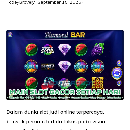
Kami!
FooeyBravely
·
September 15, 2025
·
Dalam dunia slot judi online terpercaya,
banyak pemain terlalu fokus pada visual