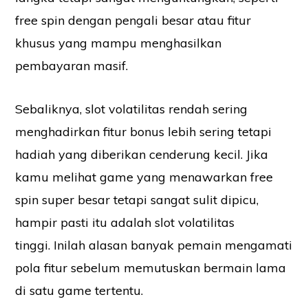
free spin dengan pengali besar atau fitur
khusus yang mampu menghasilkan
pembayaran masif.
Sebaliknya, slot volatilitas rendah sering
menghadirkan fitur bonus lebih sering tetapi
hadiah yang diberikan cenderung kecil. Jika
kamu melihat game yang menawarkan free
spin super besar tetapi sangat sulit dipicu,
hampir pasti itu adalah slot volatilitas
tinggi.
Inilah alasan banyak pemain mengamati
pola fitur sebelum memutuskan bermain lama
di satu game tertentu.