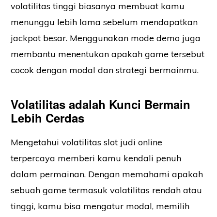
volatilitas tinggi biasanya membuat kamu
menunggu lebih lama sebelum mendapatkan
jackpot besar.
Menggunakan mode demo juga
membantu menentukan apakah game tersebut
cocok dengan modal dan strategi bermainmu.
Volatilitas adalah Kunci Bermain
Lebih Cerdas
Mengetahui volatilitas slot judi online
terpercaya memberi kamu kendali penuh
dalam permainan. Dengan memahami apakah
sebuah game termasuk volatilitas rendah atau
tinggi, kamu bisa mengatur modal, memilih