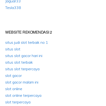
Jaguar33
Tesla338
WEBSITE REKOMENDASI 2
situs judi slot terbaik no 1
situs slot
situs slot gacor hari ini
situs slot terbaik
situs slot terpercaya
slot gacor
slot gacor malam ini
slot online
slot online terpercaya
slot terpercaya