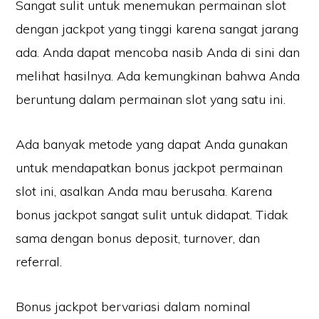
Sangat sulit untuk menemukan permainan slot
dengan jackpot yang tinggi karena sangat jarang
ada. Anda dapat mencoba nasib Anda di sini dan
melihat hasilnya. Ada kemungkinan bahwa Anda
beruntung dalam permainan slot yang satu ini.
Ada banyak metode yang dapat Anda gunakan
untuk mendapatkan bonus jackpot permainan
slot ini, asalkan Anda mau berusaha. Karena
bonus jackpot sangat sulit untuk didapat. Tidak
sama dengan bonus deposit, turnover, dan
referral.
Bonus jackpot bervariasi dalam nominal