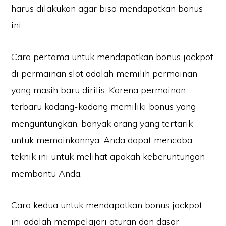
harus dilakukan agar bisa mendapatkan bonus
ini.
Cara pertama untuk mendapatkan bonus jackpot
di permainan slot adalah memilih permainan
yang masih baru dirilis. Karena permainan
terbaru kadang-kadang memiliki bonus yang
menguntungkan, banyak orang yang tertarik
untuk memainkannya. Anda dapat mencoba
teknik ini untuk melihat apakah keberuntungan
membantu Anda.
Cara kedua untuk mendapatkan bonus jackpot
ini adalah mempelajari aturan dan dasar