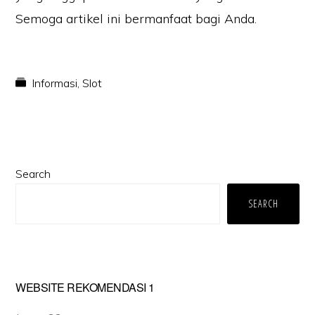
Semoga artikel ini bermanfaat bagi Anda.
Informasi
,
Slot
Primary
Search
Sidebar
SEARCH
WEBSITE REKOMENDASI 1