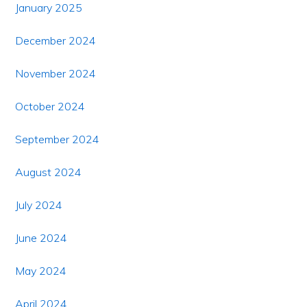
January 2025
December 2024
November 2024
October 2024
September 2024
August 2024
July 2024
June 2024
May 2024
April 2024