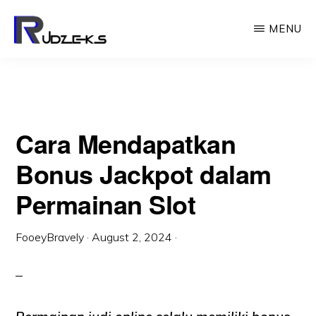
Skip
Skip
MENU
to
to
main
primary
RUDZEKS
Tempat
content
sidebar
Terbaik
untuk
Cara Mendapatkan
Menemukan
Kebahagiaan
Bonus Jackpot dalam
Mesin
Permainan Slot
Slot:
Bergabunglah
FooeyBravely
·
August 2, 2024
·
di
Situs
Terpercaya