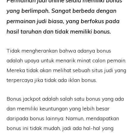
Permainan judi online selalu memiliki bonus
Kami!
yang berlimpah. Sangat berbeda dengan
permainan judi biasa, yang berfokus pada
hasil taruhan dan tidak memiliki bonus.
Tidak mengherankan bahwa adanya bonus
adalah upaya untuk menarik minat calon pemain.
Mereka tidak akan melihat sebuah situs judi yang
terpercaya jika tidak ada iklan bonus.
Bonus jackpot adalah salah satu bonus yang ada
dan memiliki keuntungan yang lebih besar
daripada bonus lainnya. Namun, mendapatkan
bonus ini tidak mudah, jadi ada hal-hal yang